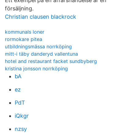
Ett exempel på en affärshändelse är en
försäljning.
Christian clausen blackrock
kommunals loner
rormokare pitea
utbildningsmässa norrköping
mitt-i täby danderyd vallentuna
hotel and restaurant facket sundbyberg
kristina jonsson norrköping
bA
ez
PdT
iQkgr
nzsy