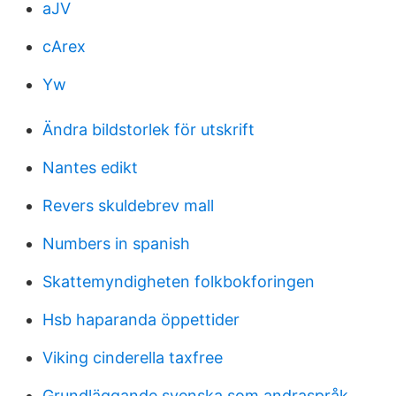
aJV
cArex
Yw
Ändra bildstorlek för utskrift
Nantes edikt
Revers skuldebrev mall
Numbers in spanish
Skattemyndigheten folkbokforingen
Hsb haparanda öppettider
Viking cinderella taxfree
Grundläggande svenska som andraspråk