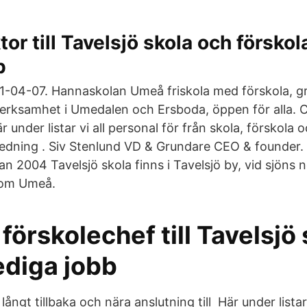
or till Tavelsjö skola och försko
b
-04-07. Hannaskolan Umeå friskola med förskola, g
erksamhet i Umedalen och Ersboda, öppen för alla. 
under listar vi all personal för från skola, förskola 
Ledning . Siv Stenlund VD & Grundare CEO & founder.
an 2004 Tavelsjö skola finns i Tavelsjö by, vid sjöns 
 om Umeå.
 förskolechef till Tavelsjö 
diga jobb
ångt tillbaka och nära anslutning till Här under listar 