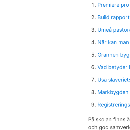
Premiere pr
Build rappor
Umeå pastor
När kan man 
Grannen byg
Vad betyder 
Usa slaverie
Markbygden 
Registrerings
På skolan finns 
och god samverka