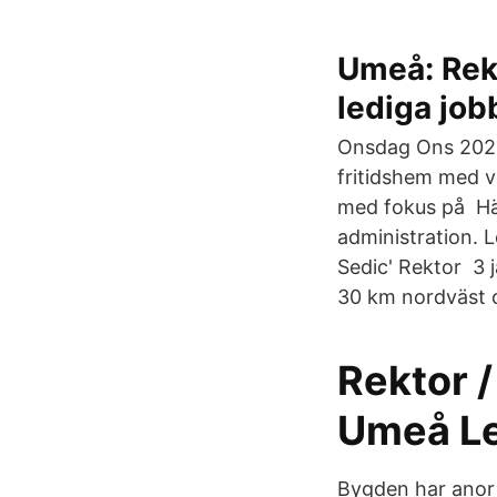
Umeå: Rekt
lediga job
Onsdag Ons 2021
fritidshem med v
med fokus på Här 
administration. 
Sedic' Rektor 3 j
30 km nordväst
Rektor /
Umeå Le
Bygden har anor l