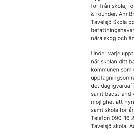
för från skola, 
& founder. AnnBr
Tavelsjö Skola och
befattningshavare
nära skog och än
Under varje uppt
när skolan ditt b
kommunen som up
upptagningsområd
det dagligvaruaf
samt badstrand v
möjlighet att hy
samt skola för å
Telefon 090-16 2
Tavelsjö skola. 