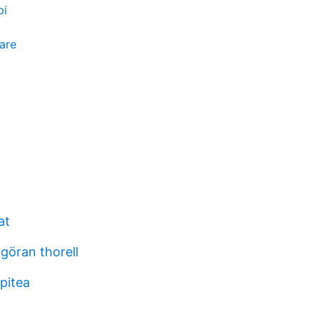
pi
jare
at
göran thorell
pitea