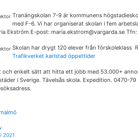
Tranängskolan 7-9 är kommunens högstadieskol
med F-6. Vi har organiserat skolan i fem arbetsl
ria Ekström E-post: maria.ekstrom@vargarda.se Tfn:
Skolan har drygt 120 elever från förskoleklass R
Trafikverket karlstad öppettider
t och enkelt sätt att hitta ett jobb med 53.000+ anno
städer i Sverige. Tävelsås skola. Expedition. 0470-79
esöksadress.
 malmö
v
gi 2021