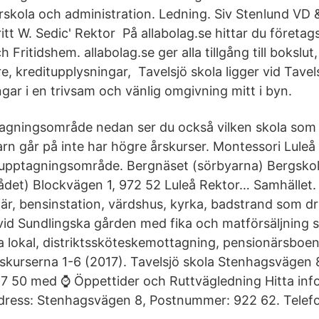
förskola och administration. Ledning. Siv Stenlund V
itt W. Sedic' Rektor På allabolag.se hittar du företa
 Fritidshem. allabolag.se ger alla tillgång till bokslut,
, kreditupplysningar, Tavelsjö skola ligger vid Tavels
gar i en trivsam och vänlig omgivning mitt i byn.
agningsområde nedan ser du också vilken skola som b
arn går på inte har högre årskurser. Montessori Luleå
ptagningsområde. Bergnäset (sörbyarna) Bergskolan
et) Blockvägen 1, 972 52 Luleå Rektor… Samhället. I
fär, bensinstation, värdshus, kyrka, badstrand som 
id Sundlingska gården med fika och matförsäljning 
ra lokal, distriktssköteskemottagning, pensionärsboe
rskurserna 1-6 (2017). Tavelsjö skola Stenhagsvägen 
7 50 med ⌚ Öppettider och Ruttvägledning Hitta in
Adress: Stenhagsvägen 8, Postnummer: 922 62. Telefo