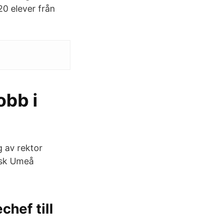
20 elever från
obb i
g av rektor
örsk Umeå
chef till