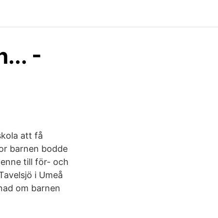
... -
kola att få
kor barnen bodde
nne till för- och
Tavelsjö i Umeå
dnad om barnen