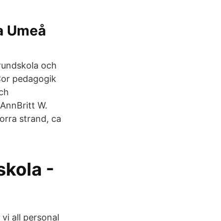
la Umeå
rundskola och
Cor pedagogik
och
 AnnBritt W.
norra strand, ca
skola -
vi all personal