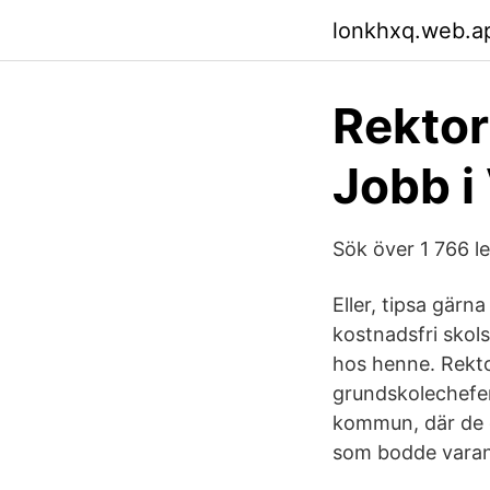
lonkhxq.web.a
Rektor 
Jobb i
Sök över 1 766 l
Eller, tipsa gärn
kostnadsfri skol
hos henne. Rektor
grundskolechefen
kommun, där de 
som bodde varann