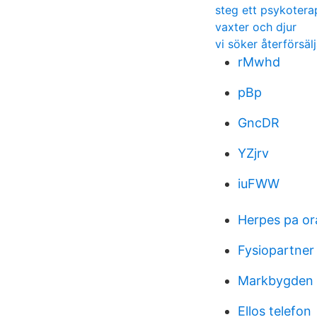
steg ett psykotera
vaxter och djur
vi söker återförsäl
rMwhd
pBp
GncDR
YZjrv
iuFWW
Herpes pa or
Fysiopartner 
Markbygden 
Ellos telefon