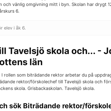
m och vänlig omgivning mitt i byn. Skolan har drygt 1
 årskurs 6.
r elev i åk 6.
ll Tavelsjö skola och... - J
ottens län
l I rollen som biträdande rektor arbetar du på uppdra
rädande rektor/förskolechef till Tavelsjö skola och f
ens skola. Grisbackaskolan. Tavelsjö skola.
ch sök Biträdande rektor/förskole