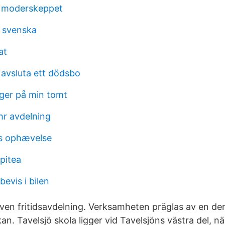
o moderskeppet
t svenska
at
avsluta ett dödsbo
ger på min tomt
hr avdelning
ts ophævelse
pitea
bevis i bilen
även fritidsavdelning. Verksamheten präglas av en de
n. Tavelsjö skola ligger vid Tavelsjöns västra del, n