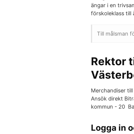
ängar i en trivsa
förskoleklass till
Till målsman fö
Rektor ti
Västerb
Merchandiser til
Ansök direkt Bit
kommun - 20 Back
Logga in o