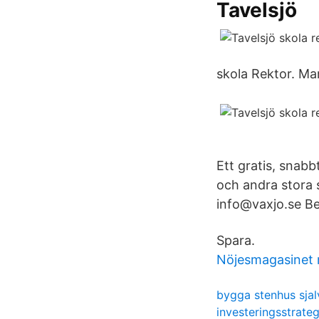
Tavelsjö
skola Rektor. Ma
Ett gratis, snabb
och andra stora 
info@vaxjo.se B
Spara.
Nöjesmagasinet
bygga stenhus sjal
investeringsstrate