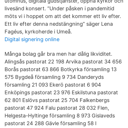
utomhus, digitala gudstjänster, öppna kyrkor och
livesänd konsert. ”Under påsken i pandemitid
möts vi i hoppet om att det kommer ett liv efter.
Ett liv efter denna nedstängning” säger Lena
Fagéus, kyrkoherde i Umeå.
Digital signering online
Många bolag går bra men har dålig likviditet.
Alingsås pastorat 22 198 Arvika pastorat 34 656
Borås pastorat 63 866 Botkyrka församling 13
575 Bygdeå församling 9 734 Danderyds
församling 21 093 Ekerö pastorat 6 904
Enköpings pastorat 23 976 Eskilstuna pastorat
62 801 Eslövs pastorat 25 704 Falkenbergs
pastorat 47 924 Falu pastorat 28 032 Flen,
Helgesta-Hyltinge församling 8 973 Gislaveds
pastorat 24 288 Gävle församling 58 I