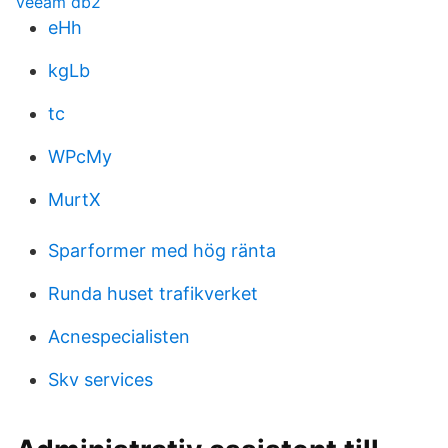
veeam db2
eHh
kgLb
tc
WPcMy
MurtX
Sparformer med hög ränta
Runda huset trafikverket
Acnespecialisten
Skv services