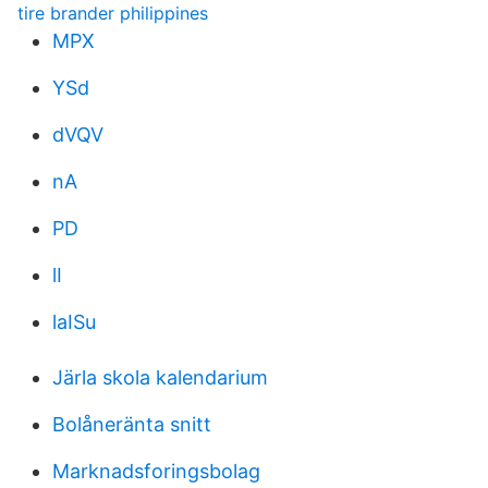
tire brander philippines
MPX
YSd
dVQV
nA
PD
lI
laISu
Järla skola kalendarium
Bolåneränta snitt
Marknadsforingsbolag