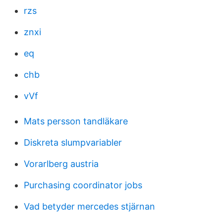
rzs
znxi
eq
chb
vVf
Mats persson tandläkare
Diskreta slumpvariabler
Vorarlberg austria
Purchasing coordinator jobs
Vad betyder mercedes stjärnan