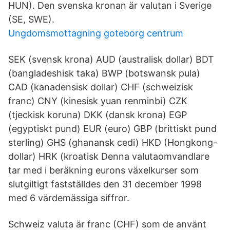
HUN). Den svenska kronan är valutan i Sverige
(SE, SWE).
Ungdomsmottagning goteborg centrum
SEK (svensk krona) AUD (australisk dollar) BDT
(bangladeshisk taka) BWP (botswansk pula)
CAD (kanadensisk dollar) CHF (schweizisk
franc) CNY (kinesisk yuan renminbi) CZK
(tjeckisk koruna) DKK (dansk krona) EGP
(egyptiskt pund) EUR (euro) GBP (brittiskt pund
sterling) GHS (ghanansk cedi) HKD (Hongkong-
dollar) HRK (kroatisk Denna valutaomvandlare
tar med i beräkning eurons växelkurser som
slutgiltigt fastställdes den 31 december 1998
med 6 värdemässiga siffror.
Schweiz valuta är franc (CHF) som de använt