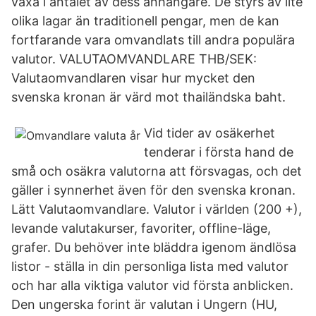
växa i antalet av dess anhängare. De styrs av lite
olika lagar än traditionell pengar, men de kan
fortfarande vara omvandlats till andra populära
valutor. VALUTAOMVANDLARE THB/SEK:
Valutaomvandlaren visar hur mycket den
svenska kronan är värd mot thailändska baht.
Vid tider av osäkerhet
tenderar i första hand de
små och osäkra valutorna att försvagas, och det
gäller i synnerhet även för den svenska kronan.
Lätt Valutaomvandlare. Valutor i världen (200 +),
levande valutakurser, favoriter, offline-läge,
grafer. Du behöver inte bläddra igenom ändlösa
listor - ställa in din personliga lista med valutor
och har alla viktiga valutor vid första anblicken.
Den ungerska forint är valutan i Ungern (HU,