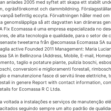
n anlades 2005 med syftet att skapa ett stabilt und
on, ogräsförekomst och dammbildning. Förslagsställa
vanpå befintlig ecoyta. Förvaltningen håller med om 
ra genomsläppliga så att dagvatten kan dräneras ge
 A Fix Ecomassa é uma empresa especializada no de
es, de alta tecnologia e qualidade, para o setor de c
 senaste tweetarna från @ecomassa Ecomassa SA suc
vaglia active Founded 2011 Management: Maria Lucian
ssa SA in Bellinzona (Address, Mobile, E-mail, Home
amento, taglio e potature piante, pulizia boschi, esbos
 boschi, conversioni e miglioramenti forestali, rimbos
aglio e manutenzione fasce di servitú linee elettriche, t
restali in genere Report with contact information, co
tails for Ecomassa R C Ltda.
sa voltada a instalações e serviços de manutenção elé
pacitados seguindo sempre um alto padrão de qualid