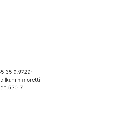
55 35 9.9729-
edilkamin moretti
cod.55017