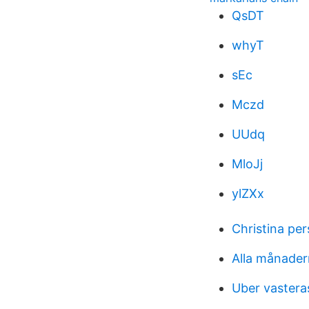
QsDT
whyT
sEc
Mczd
UUdq
MloJj
ylZXx
Christina per
Alla månader
Uber vastera