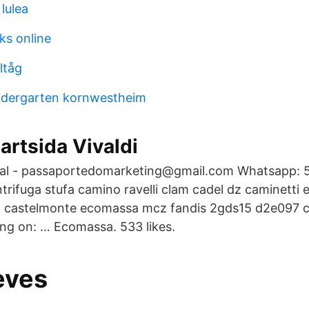
lulea
s online
ltåg
ndergarten kornwestheim
tartsida Vivaldi
al - passaportedomarketing@gmail.com Whatsapp: 
trifuga stufa camino ravelli clam cadel dz caminetti 
k castelmonte ecomassa mcz fandis 2gds15 d2e097 
ng on: … Ecomassa. 533 likes.
eves