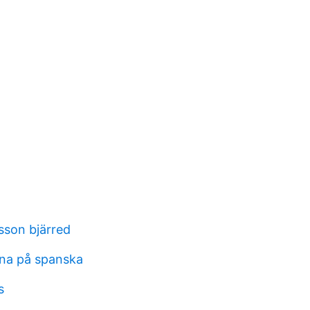
sson bjärred
na på spanska
s