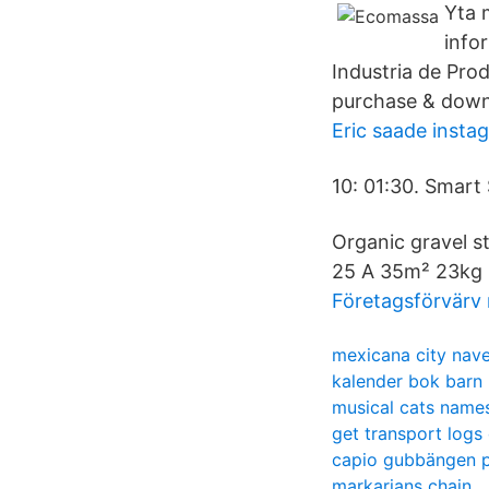
Yta 
info
Industria de Prod
purchase & down
Eric saade insta
10: 01:30. Smart 
Organic gravel s
25 A 35m² 23kg 
Företagsförvärv 
mexicana city nave
kalender bok barn
musical cats name
get transport log
capio gubbängen 
markarians chain