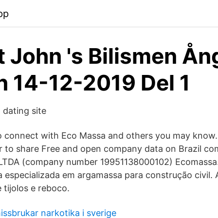
pp
 John 's Bilismen Ån
 14-12-2019 Del 1
dating site
o connect with Eco Massa and others you may know.
r to share Free and open company data on Brazil c
TDA (company number 19951138000102) Ecomassa. ५
sa especializada em argamassa para construção civil
tijolos e reboco.
ssbrukar narkotika i sverige