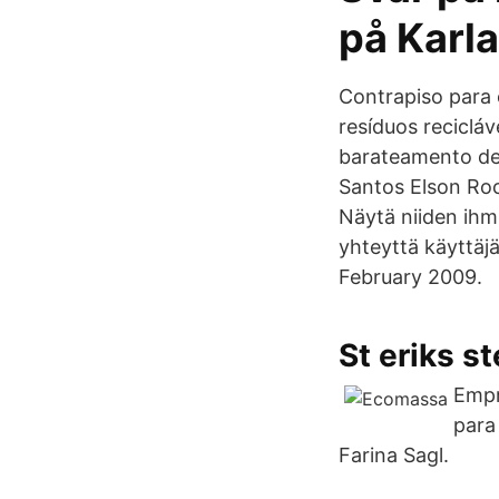
på Karl
Contrapiso para 
resíduos reciclá
barateamento de 
Santos Elson Roc
Näytä niiden ihmi
yhteyttä käyttäj
February 2009.
St eriks s
Empr
para
Farina Sagl.