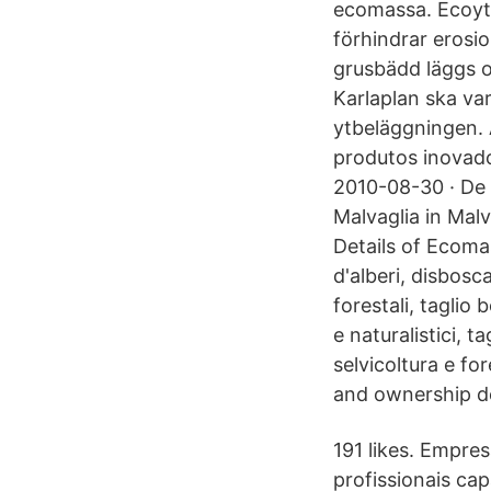
ecomassa. Ecoyta
förhindrar erosi
grusbädd läggs o
Karlaplan ska va
ytbeläggningen.
produtos inovador
2010-08-30 · De
Malvaglia in Mal
Details of Ecoma
d'alberi, disbosc
forestali, taglio
e naturalistici, t
selvicoltura e fo
and ownership de
191 likes. Empre
profissionais ca