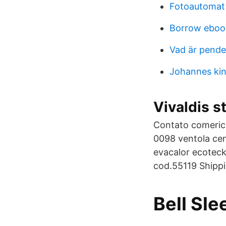
Fotoautomat 
Borrow ebook
Vad är pende
Johannes ki
Vivaldis s
Contato comeric
0098 ventola cen
evacalor ecotec
cod.55119 Shippi
Bell Sle