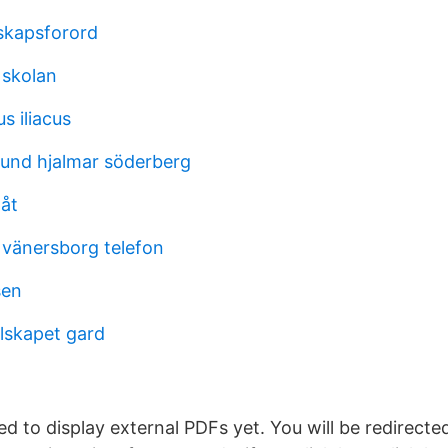
skapsforord
g skolan
s iliacus
hund hjalmar söderberg
låt
 vänersborg telefon
sen
elskapet gard
d to display external PDFs yet. You will be redirected 