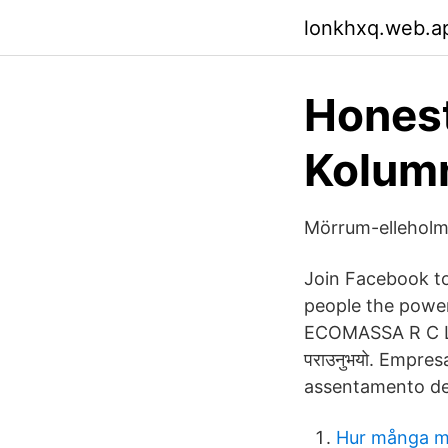
lonkhxq.web.a
Honest
Kolumn
Mörrum-elleholm 
Join Facebook t
people the powe
ECOMASSA R C L
पराउनुभयो. Empre
assentamento de 
Hur många mi