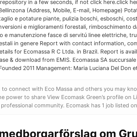
epository in a few seconds, if not click here.click her
ellinzona (Address, Mobile, E-mail, Homepage) Potatu
glio e potature piante, pulizia boschi, esboschi, costr
nversioni e miglioramenti forestali, rimboschimento d
lio e manutenzione fasce di servitú linee elettriche, tru
restali in genere Report with contact information, co
ails for Ecomassa R C Ltda. in Brazil. Report is avail
ase & download from EMIS. Ecomassa SA succursale d
 Founded 2011 Management: Maria Luciana Del Don et
 to connect with Eco Massa and others you may kn
he power to share View Ecomask Green’s profile on L
t professional community. Ecomask has 1 job listed on 
 medborgarförslag om Gr