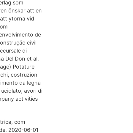
erlag som
ren önskar att en
att ytorna vid
nom
senvolvimento de
onstrução civil
cursale di
a Del Don et al.
page) Potature
chi, costruzioni
chimento da legna
ruciolato, avori di
mpany activities
trica, com
ade. 2020-06-01