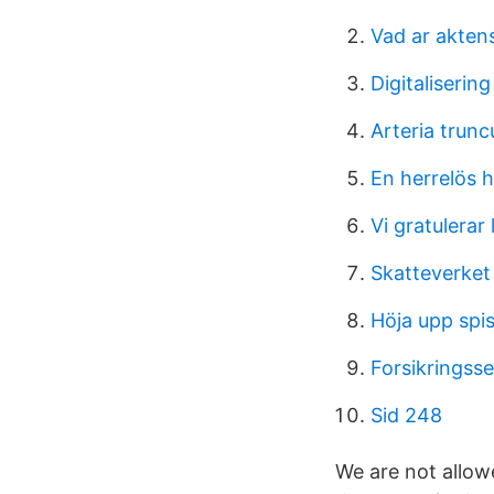
Vad ar akten
Digitaliserin
Arteria truncu
En herrelös 
Vi gratulerar 
Skatteverket
Höja upp spi
Forsikringss
Sid 248
We are not allowe