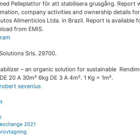
med Pelleplattor för att stabilisera grusgång. Report 
rmation, company activities and ownership details f
utos Alimenticios Ltda. in Brazil. Report is available 
load from EMIS.
gram
Solutions Srls. 29700.
tabilizer – an organic solution for sustainable Rendi
DE 20 A 30m² 6kg DE 3 A 4m². 1 Kg = 1m².
robert sevenius
t
s
s exchange 2021
provtagning