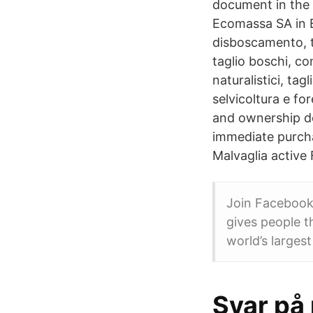
document in the r
Ecomassa SA in B
disboscamento, ta
taglio boschi, co
naturalistici, tag
selvicoltura e fo
and ownership det
immediate purch
Malvaglia active
Join Facebook
gives people t
world’s larges
Svar på