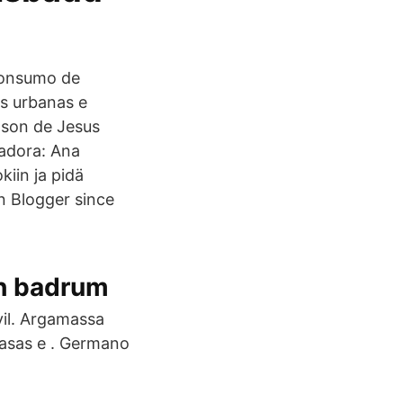
consumo de
as urbanas e
lson de Jesus
adora: Ana
kiin ja pidä
n Blogger since
och badrum
il. Argamassa
casas e . Germano