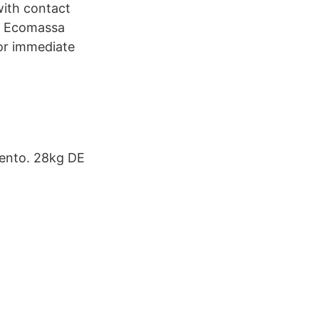
with contact
or Ecomassa
for immediate
mento. 28kg DE