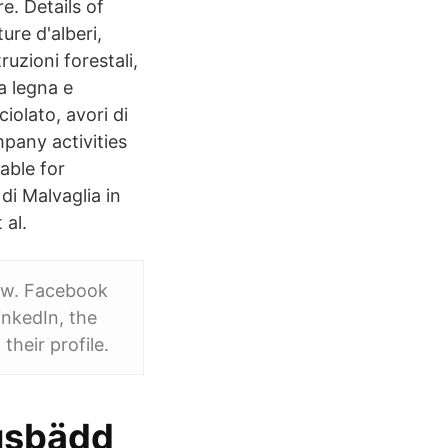
e. Details of
re d'alberi,
uzioni forestali,
a legna e
ciolato, avori di
mpany activities
able for
i Malvaglia in
 al.
ow. Facebook
inkedIn, the
their profile.
usbädd