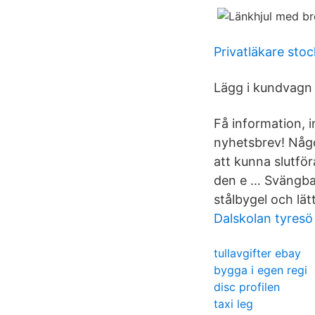
Privatläkare sto
Lägg i kundvagn 
Få information, i
nyhetsbrev! Något
att kunna slutför
den e … Svängbar
stålbygel och lä
Dalskolan tyresö
tullavgifter ebay
bygga i egen regi
disc profilen
taxi leg