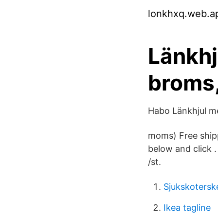
lonkhxq.web.a
Länkhj
broms,
Habo Länkhjul m
moms) Free shippi
below and click 
/st.
Sjukskotersk
Ikea tagline