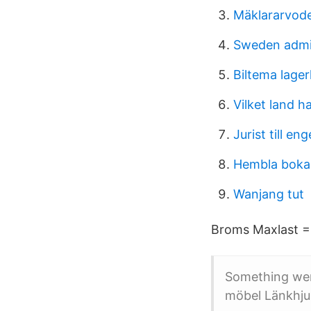
Mäklararvod
Sweden admi
Biltema lager
Vilket land 
Jurist till en
Hembla boka 
Wanjang tut
Broms Maxlast = 
Something went
möbel Länkhjul