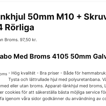
änkhjul 50mm M10 + Skru
 Rörliga
an Broms. 97,50 kr.
Habo Med Broms 4105 50mm Galv
- Hög kvalitét - Bra priser - Både för hemmabruk
Tysta och lättrullade hjul med polyuretanbana. Vä
l, med eller utan broms. Apparat-länkhjul med broms,
 cookies för att säkerställa bästa möjliga service fö
urfa igenom våra sidor godkänner du användning av co