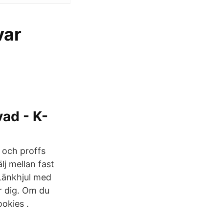
var
ad - K-
 och proffs
lj mellan fast
 Länkhjul med
r dig. Om du
okies .