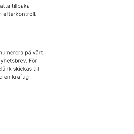
tta tillbaka
 efterkontroll.
renumerera på vårt
 nyhetsbrev. För
änk skickas till
d en kraftig