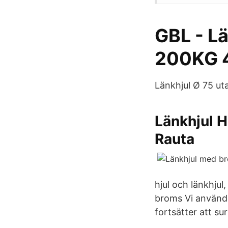
GBL - L
200KG 4
Länkhjul Ø 75 ut
Länkhjul 
Rauta
hjul och länkhju
broms Vi använder
fortsätter att s