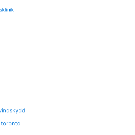
sklinik
vindskydd
 toronto