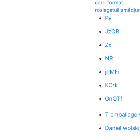
card format
roslagstull smådjur
Py
JzOR
Zx
NR
jPMFi
KCrk
GnQTf
T emballage 
Daniel wolski