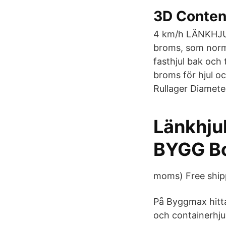
3D Conten
4 km/h LÄNKHJU
broms, som norma
fasthjul bak och
broms för hjul o
Rullager Diamete
Länkhju
BYGG B
moms) Free ship
På Byggmax hitta
och containerhju