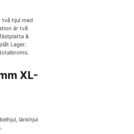
två hjul med
tion är två
fästplatta &
plåt Lager:
totalbroms.
5mm XL-
lhjul, länkhjul
.