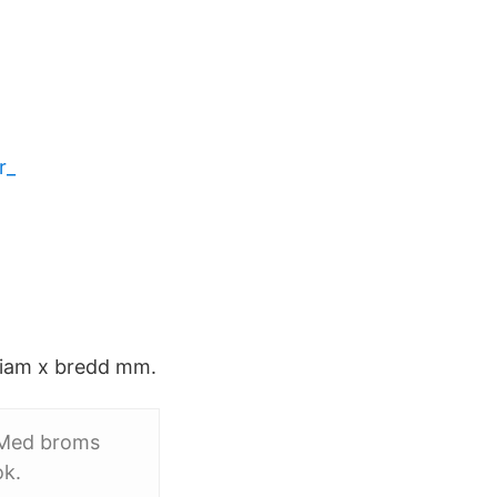
r_
Diam x bredd mm.
l Med broms
ok.