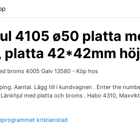
pp
ul 4105 ø50 platta m
 platta 42*42mm hö
ed broms 4005 Galv 13580 - Köp hos
ng. Aantal. Lägg till i kundvagnen . Enter the number
. Länkhjul med platta och broms . Habo 4310, Maxvikt
eprogrammet kristianstad