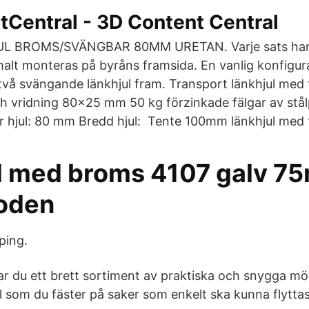
tCentral - 3D Content Central
L BROMS/SVÄNGBAR 80MM URETAN. Varje sats har 
lt monteras på byråns framsida. En vanlig konfigura
 två svängande länkhjul fram. Transport länkhjul med 
ch vridning 80x25 mm 50 kg förzinkade fälgar av stål
r hjul: 80 mm Bredd hjul: Tente 100mm länkhjul med 
l med broms 4107 galv 7
oden
ping.
r du ett brett sortiment av praktiska och snygga möbe
l som du fäster på saker som enkelt ska kunna flyttas