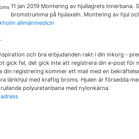
11 jan 2019 Montering av hjullagrets innerbana. Sä
bromstrumma på hjulaxeln. Montering av hjul och
ckholm allmänmedicin
.
nspiration och bra erbjudanden rakt i din inkorg - p
 gick fel, det gick inte att registrera din e-post för
a din registrering kommer ett mail med en bekräftelsel
a länkhjul med kraftig broms. Hjulen är försedda me
ttrullande polyuretanbana med nylonkärna.
 adress