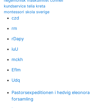
hegemonisk maskulinitet connell
kundservice telia kreta
montessori skola sverige
czd
rm
rDapy
iuU
mckh
Eflm
Udq
Pastorsexpeditionen i hedvig eleonora
forsamling