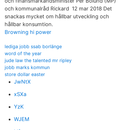
och finansmarkandsminister Per Bolund (MP)
och kommunalråd Rickard 12 mar 2018 Det
snackas mycket om hållbar utveckling och
hållbar konsumtion.
Browning hi power
lediga jobb ssab borlänge
word of the year
jude law the talented mr ripley
jobb marks kommun
store dollar easter
JwNtX
xSXa
YzK
WJEM