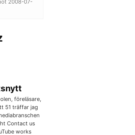
 mot 2008-07-
z
tsnytt
len, föreläsare,
t 51 träffar jag
i mediabranschen
ght Contact us
ouTube works