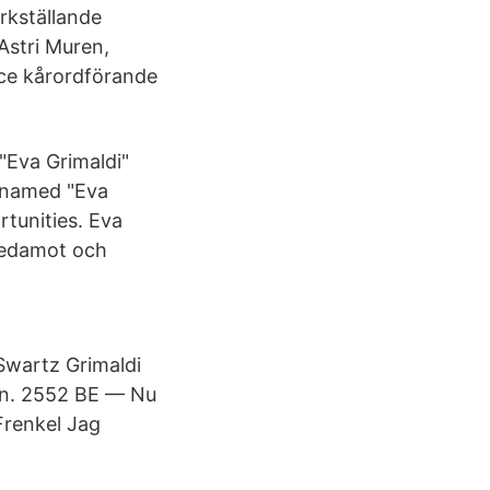
rkställande
Astri Muren,
ice kårordförande
"Eva Grimaldi"
s named "Eva
rtunities. Eva
eledamot och
Swartz Grimaldi
an. 2552 BE — Nu
Frenkel Jag