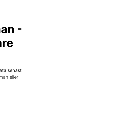
an -
are
ata senast
man eller