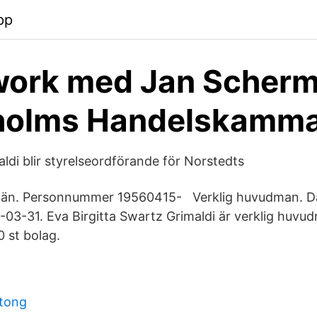
pp
work med Jan Scherm
holms Handelskamm
ldi blir styrelseordförande för Norstedts
län. Personnummer 19560415- Verklig huvudman. D
03-31. Eva Birgitta Swartz Grimaldi är verklig huvud
0 st bolag.
ytong