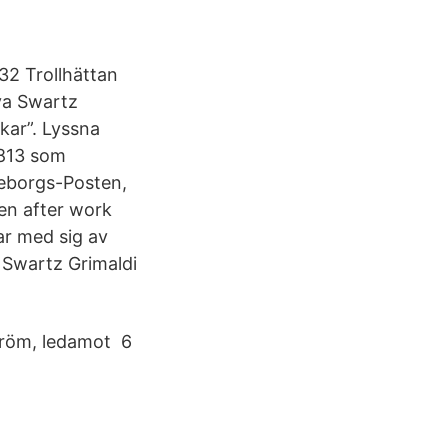
32 Trollhättan
va Swartz
kar”. Lyssna
1813 som
teborgs-Posten,
en after work
r med sig av
 Swartz Grimaldi
tröm, ledamot 6