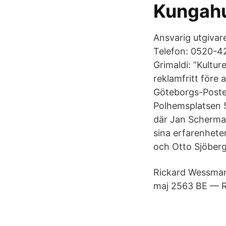
Kungah
Ansvarig utgivare
Telefon: 0520-4
Grimaldi: ”Kultur
reklamfritt före
Göteborgs-Posten
Polhemsplatsen 
där Jan Scherma
sina erfarenhete
och Otto Sjöberg
Rickard Wessman
maj 2563 BE — R