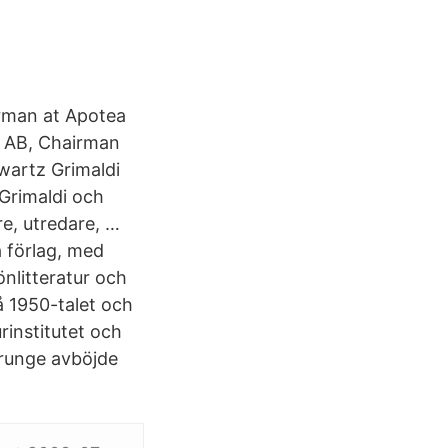
irman at Apotea
 AB, Chairman
wartz Grimaldi
 Grimaldi och
e, utredare, …
 förlag, med
nlitteratur och
å 1950-talet och
rinstitutet och
trunge avböjde