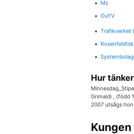
Mz
OuYV
Trafikverket 
Rosenfeldtsk
Systembolage
Hur tänke
Minnesdag_Stipen
Grimaldi , (född 
2007 utsågs hon 
Kungen 