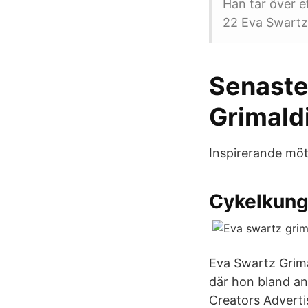
Han tar över e
22 Eva Swartz 
Senaste
Grimaldi
Inspirerande möt
Cykelkunge
Eva Swartz Grima
där hon bland an
Creators Advert