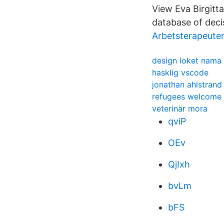
View Eva Birgitta
database of deci
Arbetsterapeute
design loket nama
hasklig vscode
jonathan ahlstrand
refugees welcome
veterinär mora
qviP
OEv
QjIxh
bvLm
bFS