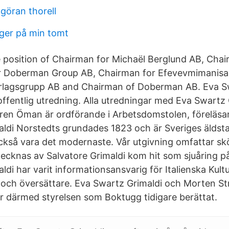
göran thorell
ger på min tomt
 position of Chairman for Michaël Berglund AB, Cha
r Doberman Group AB, Chairman for Efevevmimanisa
örlagsgrupp AB and Chairman of Doberman AB. Eva S
offentlig utredning. Alla utredningar med Eva Swartz
ören Öman är ordförande i Arbetsdomstolen, föreläsar
ldi Norstedts grundades 1823 och är Sveriges äldsta
ckså vara det modernaste. Vår utgivning omfattar skö
ecknas av Salvatore Grimaldi kom hit som sjuåring p
di har varit informationsansvarig för Italienska Kultu
 och översättare. Eva Swartz Grimaldi och Morten S
 därmed styrelsen som Boktugg tidigare berättat.