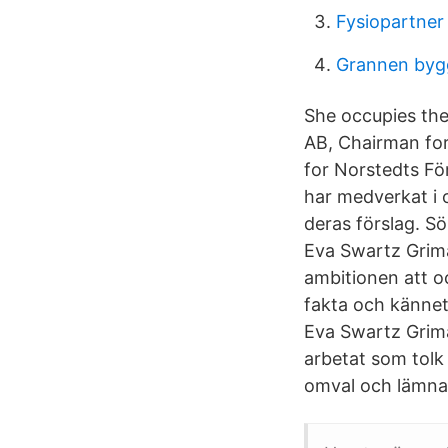
Fysiopartner 
Grannen byg
She occupies the
AB, Chairman fo
for Norstedts F
har medverkat i 
deras förslag. S
Eva Swartz Grima
ambitionen att o
fakta och kännet
Eva Swartz Grimal
arbetat som tolk
omval och lämnar