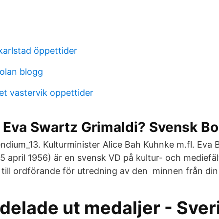
karlstad öppettider
olan blogg
t vastervik oppettider
r Eva Swartz Grimaldi? Svensk B
dium_13. Kulturminister Alice Bah Kuhnke m.fl. Eva B
15 april 1956) är en svensk VD på kultur- och mediefäl
till ordförande för utredning av den minnen från din 
delade ut medaljer - Sver