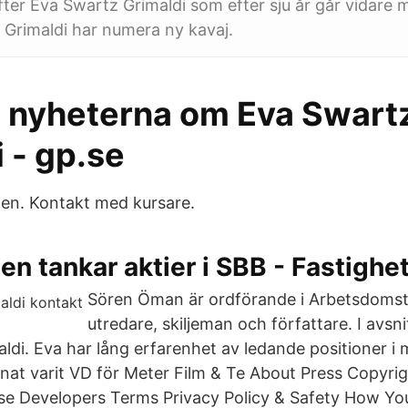
fter Eva Swartz Grimaldi som efter sju år går vidare
Grimaldi har numera ny kavaj.
 nyheterna om Eva Swart
 - gp.se
en. Kontakt med kursare.
n tankar aktier i SBB - Fastighe
Sören Öman är ordförande i Arbetsdomsto
utredare, skiljeman och författare. I avsnit
ldi. Eva har lång erfarenhet av ledande positioner 
nat varit VD för Meter Film & Te About Press Copyri
ise Developers Terms Privacy Policy & Safety How Y