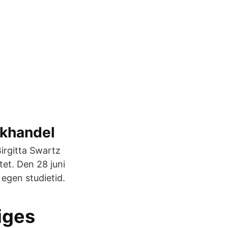
okhandel
irgitta Swartz
tet. Den 28 juni
egen studietid.
iges