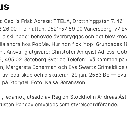
us
: Cecilia Frisk Adress: TTELA, Drottninggatan 7, 461 
2 26 00 Trollhättan, 0521-57 59 00 Vänersborg 77 E
ella skillnader behövde överbryggas och det blev kroc
 alla andra hos PodMe. Hur hon fick ihop Grundades 
. Ansvarig utgivare: Christofer Ahlqvist Adress: Gö
5, 405 02 Göteborg Sverige Telefon:​ Välkommen på 
n, Margareta Scherman och Eva Swartz Grimaldi dela
r av ledarskap och diskuterar 29 jan. 2563 BE — Eva
 på Storytel. Foto: Kajsa Göransson.
, ledamot, utsedd av Region Stockholm Andreas Ås
ustan Panday omvaldes som styrelseordförande.