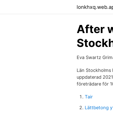
lonkhxq.web.a
After 
Stock
Eva Swartz Grima
Län Stockholms 
uppdaterad 2021-
företrädare för 1
Tair
Lättbetong 