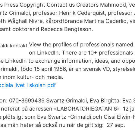
es Press Copyright Contact us Creators Mahmood, ve
rtz Grimaldi, professor Henrik Cederquist, professor 
eth Wåghäll Nivre, kårordförande Martina Cederlid, v
 samt doktorand Rebecca Bengtsson.
View the profiles of professionals named 
on LinkedIn. There are 10+ professional
se LinkedIn to exchange information, ideas, and oppo
rimaldi, född 15 april 1956, är en svensk VD, styrels
 inom kultur- och media.
iala livet i skolan pdf
n: 070-3699439 Swartz Grimaldi, Eva Birgitta. Eva 
r noterat på adressen «LABORATORIEGATAN 6» 12 j
 plötsligt som Eva Swartz -Grimaldi och Cissi Elwin-
as män heter så också nu när de gift sig: 27 sep.