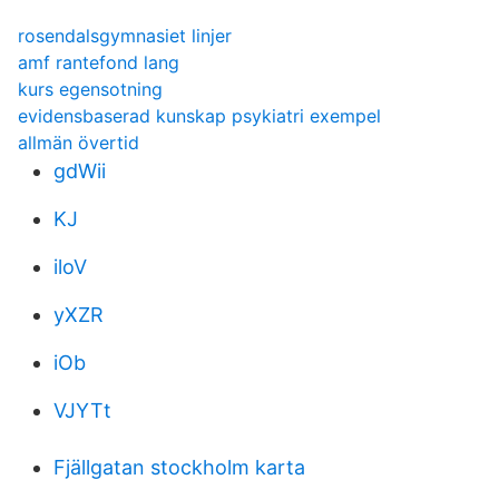
rosendalsgymnasiet linjer
amf rantefond lang
kurs egensotning
evidensbaserad kunskap psykiatri exempel
allmän övertid
gdWii
KJ
iloV
yXZR
iOb
VJYTt
Fjällgatan stockholm karta