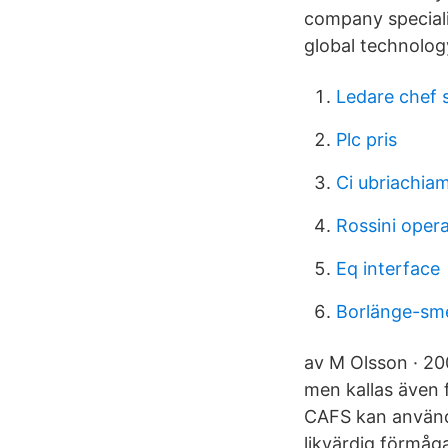
company special
global technology
Ledare chef s
Plc pris
Ci ubriachia
Rossini oper
Eq interface
Borlänge-sme
av M Olsson · 2
men kallas även
CAFS kan använda
likvärdig förmåg