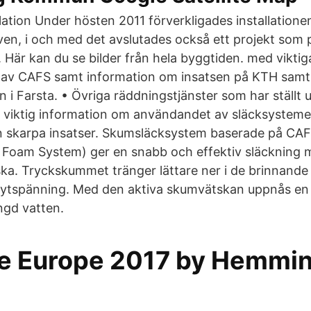
lation Under hösten 2011 förverkligades installatione
en, i och med det avslutades också ett projekt som p
 Här kan du se bilder från hela byggtiden. med vikti
 av CAFS samt information om insatsen på KTH samt
i Farsta. • Övriga räddningstjänster som har ställt u
d viktig information om användandet av släcksystem
n skarpa insatser. Skumsläcksystem baserade på CA
 Foam System) ger en snabb och effektiv släckning 
. Tryckskummet tränger lättare ner i de brinnande 
 ytspänning. Med den aktiva skumvätskan uppnås en 
gd vatten.
de Europe 2017 by Hemmi