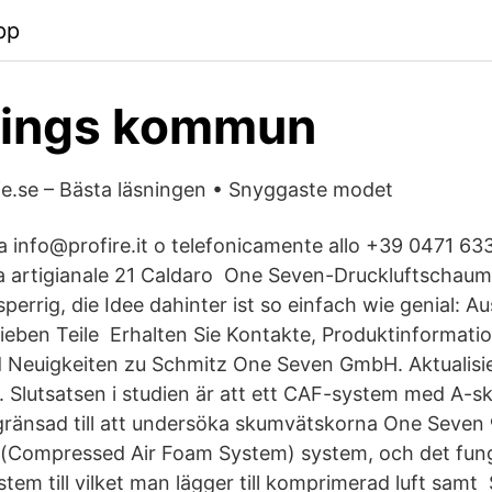
pp
pings kommun
e.se – Bästa läsningen • Snyggaste modet
a a info@profire.it o telefonicamente allo +39 0471 6
ona artigianale 21 Caldaro One Seven-Druckluftscha
perrig, die Idee dahinter ist so einfach wie genial: Au
eben Teile Erhalten Sie Kontakte, Produktinformati
 Neuigkeiten zu Schmitz One Seven GmbH. Aktualisi
 Slutsatsen i studien är att ett CAF-system med A-sk
vgränsad till att undersöka skumvätskorna One Seve
s(Compressed Air Foam System) system, och det fun
stem till vilket man lägger till komprimerad luft samt