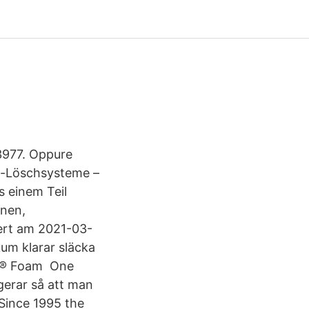
33977. Oppure
um-Löschsysteme –
s einem Teil
onen,
ert am 2021-03-
um klarar släcka
n ® Foam One
gerar så att man
 Since 1995 the