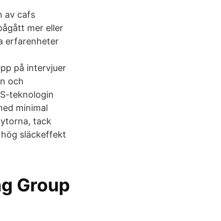
n av cafs
ågått mer eller
ga erfarenheter
pp på intervjuer
en och
FS-teknologin
med minimal
ytorna, tack
hög släckeffekt
ng Group