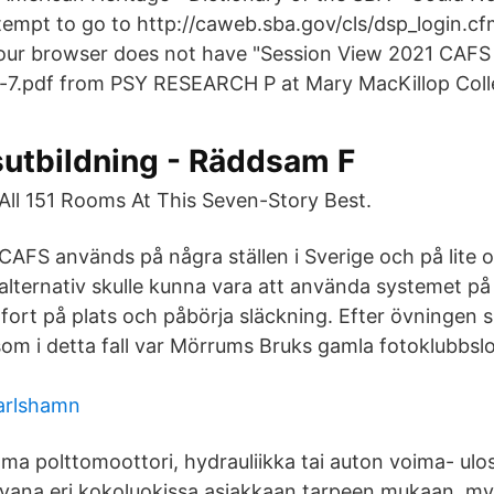
tempt to go to http://caweb.sba.gov/cls/dsp_login.cfm
your browser does not have "Session View 2021 CAFS
d-7.pdf from PSY RESEARCH P at Mary MacKillop Coll
utbildning - Räddsam F
All 151 Rooms At This Seven-Story Best.
CAFS används på några ställen i Sverige och på lite ol
alternativ skulle kunna vara att använda systemet p
rt på plats och påbörja släckning. Efter övningen s
som i detta fall var Mörrums Bruks gamla fotoklubbslo
karlshamn
a polttomoottori, hydrauliikka tai auton voima- ulo
avana eri kokoluokissa asiakkaan tarpeen mukaan, my