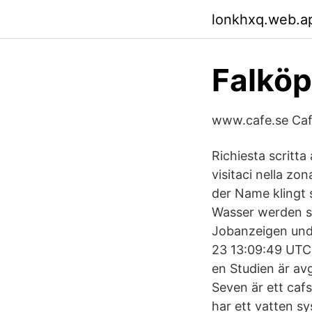
lonkhxq.web.a
Falkö
www.cafe.se Caf
Richiesta scritt
visitaci nella z
der Name klingt s
Wasser werden si
Jobanzeigen und
23 13:09:49 UTC.
en Studien är a
Seven är ett caf
har ett vatten sy