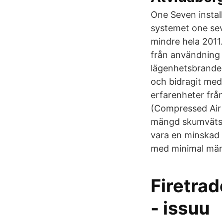
One Seven instal
systemet one sev
mindre hela 2011.
från användning
lägenhetsbranden 
och bidragit me
erfarenheter frå
(Compressed Air
mängd skumvätska
vara en minskad
med minimal män
Firetra
- issuu