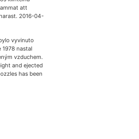
sammat att
snarast. 2016-04-
bylo vyvinuto
e 1978 nastal
ačeným vzduchem.
ight and ejected
nozzles has been