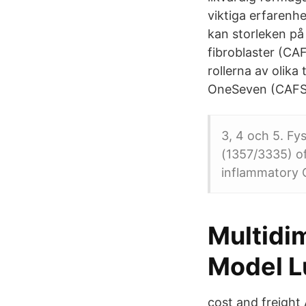
viktiga erfarenh
kan storleken på
fibroblaster (CA
rollerna av olik
OneSeven (CAFS)
3, 4 och 5. Fy
(1357/3335) of
inflammatory 
Multidi
Model 
cost and freight