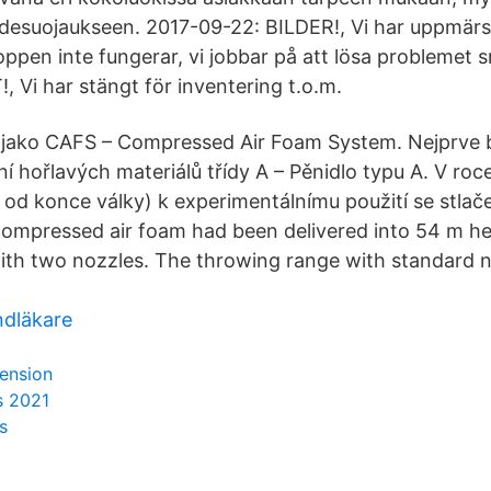
desuojaukseen. 2017-09-22: BILDER!, Vi har uppmär
oppen inte fungerar, vi jobbar på att lösa problemet 
, Vi har stängt för inventering t.o.m.
 jako CAFS – Compressed Air Foam System. Nejprve 
í hořlavých materiálů třídy A – Pěnidlo typu A. V roc
 od konce války) k experimentálnímu použití se stl
ompressed air foam had been delivered into 54 m he
ith two nozzles. The throwing range with standard 
ndläkare
pension
s 2021
s