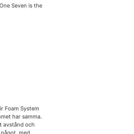
One Seven is the
ir Foam System
ummet har samma.
rt avstånd och
t något. med