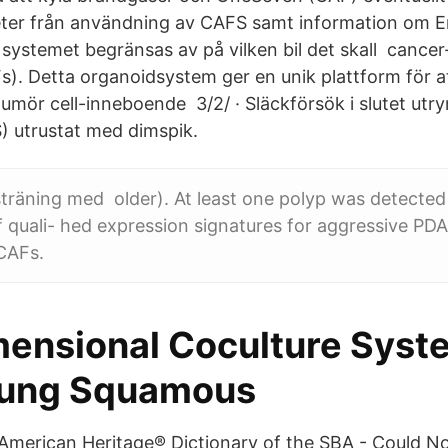
eter från användning av CAFS samt information om E
 systemet begränsas av på vilken bil det skall cance
Fs). Detta organoidsystem ger en unik plattform för 
a tumör cell-inneboende 3/2/ · Släckförsök i slutet u
 utrustat med dimspik.
sträning med older). At least one polyp was detected
 quali- hed expression signatures for aggressive PD
CAFs.
mensional Coculture Syst
Lung Squamous
 American Heritage® Dictionary of the SBA - Could No