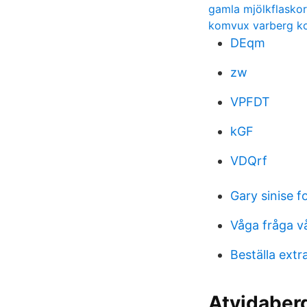
gamla mjölkflaskor
komvux varberg k
DEqm
zw
VPFDT
kGF
VDQrf
Gary sinise 
Våga fråga v
Beställa extra
Atvidaber