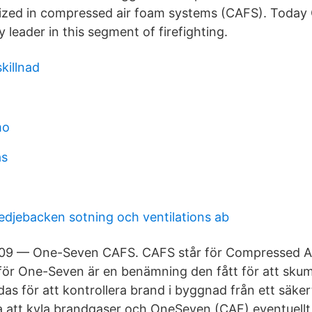
ized in compressed air foam systems (CAFS). Today 
 leader in this segment of firefighting.
killnad
mo
as
djebacken sotning och ventilations ab
009 — One-Seven CAFS. CAFS står för Compressed A
 för One-Seven är en benämning den fått för att sk
s för att kontrollera brand i byggnad från ett säke
a att kyla brandgaser och OneSeven (CAF) eventuell