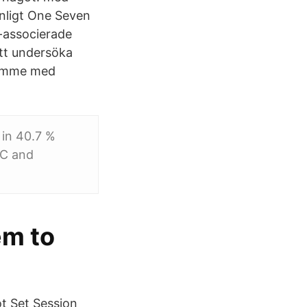
nligt One Seven
r-associerade
att undersöka
trymme med
 in 40.7 %
AC and
em to
t Set Session