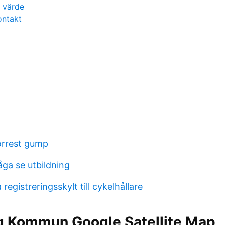
 värde
ontakt
forrest gump
åga se utbildning
 registreringsskylt till cykelhållare
g Kommun Google Satellite Map