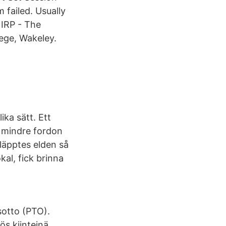
 failed. Usually
 IRP - The
ege, Wakeley.
ika sätt. Ett
å mindre fordon
läpptes elden så
kal, fick brinna
sotto (PTO).
ös kiinteinä