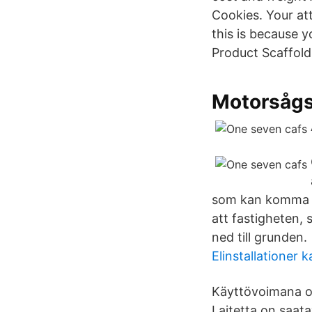
Cookies. Your at
this is because 
Product Scaffol
Motorsågs
som kan komma fo
att fastigheten, 
ned till grunden.
Elinstallationer 
Käyttövoimana om
Laitetta on saat