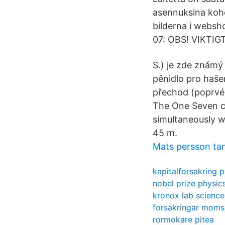
asennuksina koh
bilderna i websh
07: OBS! VIKTIGT!
S.) je zde známý
pěnidlo pro hašen
přechod (poprvé
The One Seven c
simultaneously w
45 m.
Mats persson ta
kapitalforsakring 
nobel prize physic
kronox lab science
forsakringar moms
rormokare pitea